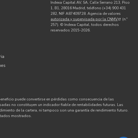
Indexa Capital AV, SA, Calle Serrano 213, Piso
1, B1, 28016 Madrid, teléfono (+34) 900 431
282, NIF A87409728. Agencia de valores
autorizada y supervisada por la CNMV
(n.º
d
257). © Indexa Capital, todos derechos
reservados 2015-2026.
ria
nes
beneficio puede convertirse en pérdidas como consecuencia de las
asadas no constituyen un indicador fiable de rentabilidades futuras. Las
dimiento de la cartera, ni tampoco son una garantía de rendimiento futuro.
ultados mostrados.