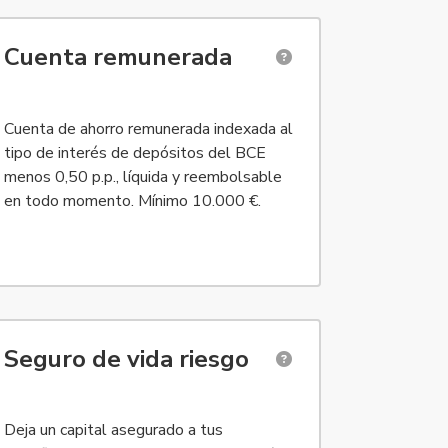
excepto Gibraltar) y en Andorra, Islandia, Noruega y Suiza, mayo
cartera de planes de pensiones individuales). Para residentes en
ponible para personas físicas residentes en España, de 18 a 85 
Cuenta remunerada
Cuenta de ahorro remunerada indexada al
tipo de interés de depósitos del BCE
menos 0,50 p.p., líquida y reembolsable
en todo momento. Mínimo 10.000 €.
IF español y con residencia en España.
. EPSV = Entidad de Previsión Social Voluntario, con fiscalidad e
ponible solo para personas físicas residentes en España.
Seguro de vida riesgo
Deja un capital asegurado a tus