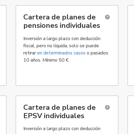
n la Unión Europea (excepto Chipre y Malta), en el Reino Unido (
Disponible para personas físicas residentes en España (
Dis
Cartera de planes de
pensiones individuales
Inversión a largo plazo con deducción
fiscal, pero no líquida, solo se puede
retirar
en determinados casos
o pasados
10 años. Mínimo 50 €.
ídicas españolas, o sucursales de empresas extranjeras con un N
Disponible para personas físicas residentes el País Vasco
Dis
Cartera de planes de
EPSV individuales
Inversión a largo plazo con deducción