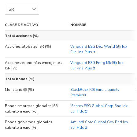
CLASE DE ACTIVO
NOMBRE
Total acciones (%)
Acciones globales ISR (%)
Vanguard ESG Dev. World Stk Idx
Eur -Ins Plus
Acciones economías emergentes
Vanguard ESG Emrg Mk Stk Idx
ISR (%)
Eur -Ins Plus
Total bonos (%)
1
En las carteras con perfil 1 a 10, es posible añadir un fondo mon
Monetario
(%)
BlackRock ICS Euro Liquidity
1
Premier
Bonos empresas globales ISR
iShares ESG Global Corp Bnd Idx
cubierto a euro (%)
Eur Hdg
Bonos gobiernos globales
Amundi Core Global Gov Bnd Idx
cubierto a euro (%)
Eur Hdg