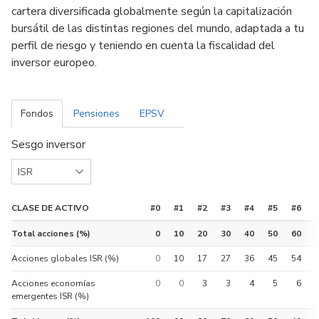
cartera diversificada globalmente según la capitalización
bursátil de las distintas regiones del mundo, adaptada a tu
perfil de riesgo y teniendo en cuenta la fiscalidad del
inversor europeo.
Fondos
Pensiones
EPSV
Sesgo inversor
CLASE DE ACTIVO
#0
#1
#2
#3
#4
#5
#6
Total acciones (%)
0
10
20
30
40
50
60
Acciones globales ISR (%)
0
10
17
27
36
45
54
Acciones economías
0
0
3
3
4
5
6
emergentes ISR (%)