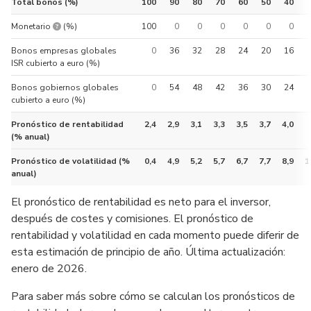
Total bonos (%)
100
90
80
70
60
50
40
En las carteras con perfil 1 a 10, es posible añadir un fondo mon
Monetario
(%)
100
0
0
0
0
0
0
Bonos empresas globales
0
36
32
28
24
20
16
ISR cubierto a euro (%)
Bonos gobiernos globales
0
54
48
42
36
30
24
cubierto a euro (%)
Pronóstico de rentabilidad
2,4
2,9
3,1
3,3
3,5
3,7
4,0
(% anual)
Pronóstico de volatilidad (%
0,4
4,9
5,2
5,7
6,7
7,7
8,9
1
anual)
El pronóstico de rentabilidad es neto para el inversor,
después de costes y comisiones. El pronóstico de
rentabilidad y volatilidad en cada momento puede diferir de
esta estimación de principio de año. Última actualización:
enero de 2026.
Para saber más sobre cómo se calculan los pronósticos de