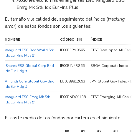
Acciones economías emergentes ISR: Vanguard ESG
Emrg Mk Stk Idx Eur -Ins Plus
El tamaño y la calidad del seguimiento del índice (
tracking
error
) de estos fondos son los siguientes:
NOMBRE
CÓDIGO ISIN
ÍNDICE
Vanguard ESG Dev. World Stk
IE00BFPM9S65
FTSE Developed All Cap 
Idx Eur -Ins Plus
iShares ESG Global Corp Bnd
IE00BJN4RG66
BBGA Corporate Index
Idx Eur Hdg
Amundi Core Global Gov Bnd
LU0389812693
JPM Global Gov Index -
Idx Eur Hdg
Vanguard ESG Emrg Mk Stk
IE00BNDQ1L38
FTSE Emerging All Cap C
Idx Eur -Ins Plus
El coste medio de los fondos por cartera es el siguiente:
#0
#1
#2
#3
#