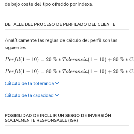
de bajo coste del tipo ofrecido por Indexa.
DETALLE DEL PROCESO DE PERFILADO DEL CLIENTE
Analíticamente las reglas de cálculo del perfil son las
siguientes:
(
1
−
10
)
=
20
%
∗
(
1
−
10
)
+
80
%
∗
P
e
r
f
i
l
P
e
r
f
l
(
1
−
10
)
=
20
T
o
%
l
e
∗
r
T
a
n
o
l
c
e
i
r
a
a
n
c
i
a
(
1
−
10
)
+
80
%
∗
C
C
a
(
1
−
10
)
=
80
%
∗
(
1
−
10
)
+
20
%
∗
P
e
r
f
i
l
P
e
r
f
l
(
1
−
10
)
=
80
T
o
%
l
e
∗
r
T
a
n
o
l
c
e
i
r
a
a
n
c
i
a
(
1
−
10
)
+
20
%
∗
C
C
a
Cálculo de la tolerancia
Cálculo de la capacidad
POSIBILIDAD DE INCLUIR UN SESGO DE INVERSIÓN
SOCIALMENTE RESPONSABLE (ISR)